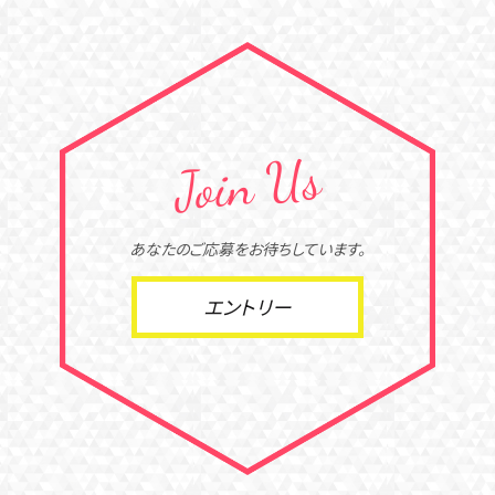
現在、「管理」は募集しておりません。
募集職種
工事施工管理及び技術営業
Join Us
仕事内容
工事の品質及び安全管理に努める。
あなたのご応募をお待ちしています。
給与
エントリー
専門学校卒19万円～
大学卒21万円～
中途採用25万円～
勤務地