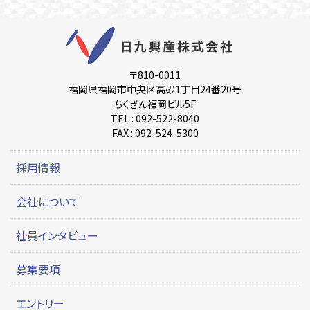
本社及び現場(転勤なし)
勤務時間
9:00～17:30
〒810-0011
福岡県福岡市中央区高砂1丁目24番20号
ちくぎん福岡ビル5F
資格等
TEL : 092-522-8040
FAX : 092-524-5300
建築施工管理技士(あれば尚可)
採用情報
休日・休暇
会社について
週休二日制（土曜日、日曜日）、祝日、
年末年始、 夏期休暇、年次有給休暇、慶弔休暇
社員インタビュー
特別休暇(配偶者出産休暇など)
募集要項
諸手当等
エントリー
諸手当：通勤手当、通信手当ほか