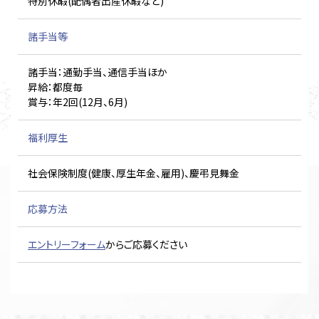
特別休暇(配偶者出産休暇など)
諸手当等
諸手当：通勤手当、通信手当ほか
昇給：都度毎
賞与：年2回(12月、6月)
福利厚生
社会保険制度(健康、厚生年金、雇用)、慶弔見舞金
応募方法
エントリーフォーム
からご応募ください
工事技術
管理