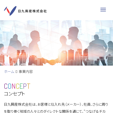
Me
ホーム
事業内容
C
O
N
C
E
P
T
コンセプト
日九興産株式会社は、お客様と仕入れ先（メーカー）、社員、さらに周り
を取り巻く地域の人々とのダイレクトな関係を通じて、“つなげるチカ