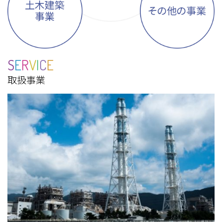
S
E
R
V
I
C
E
取扱事業