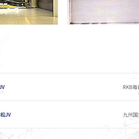
取水路除塵装置
特殊扉
グラフィックプリント
ガス系消火設備
杭基礎
什器
燃料関係
フィルタ
太陽光発電設備
JV
RKB
松JV
九州国