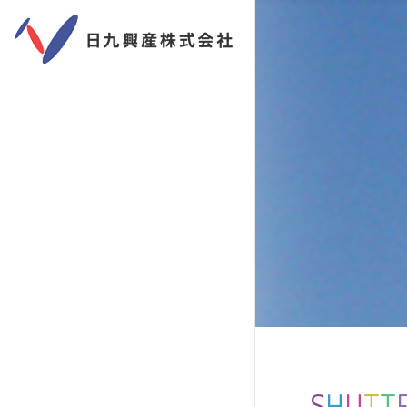
S
H
U
T
T