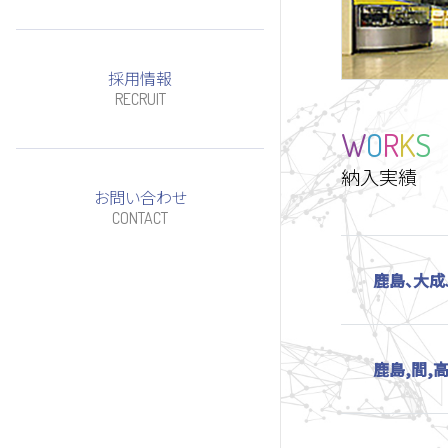
採用情報
RECRUIT
W
O
R
K
S
納入実績
お問い合わせ
CONTACT
鹿島、大成
鹿島,間,高