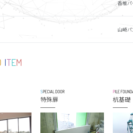
香椎パ
山崎パ
D
I
T
E
M
SPECIAL DOOR
PILE FOUND
特殊扉
杭基礎