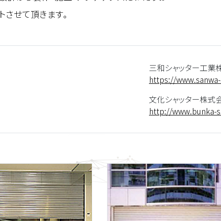
トさせて頂きます。
三和シャッター工業
https://www.sanwa-s
文化シャッター株式
http://www.bunka-s.
電源装置(蓄電池)
海水電解装置
金属製建具
アンモニア供給設備
シャッター
リチウムイオン電池